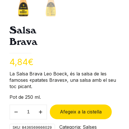
Salsa
Brava
4,84
€
La Salsa Brava Leo Boeck, és la salsa de les
famoses «patates Braves», una salsa amb el seu
toc picant.
Pot de 250 ml.
quantitat
Afegeix a la cistella
de
SalsaBrava
Categoria:
Salses
SKU:
8436569666029