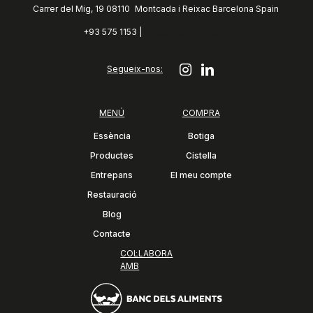
Carrer del Mig, 19 08110 Montcada i Reixac Barcelona Spain
+93 575 1153 |
info@leoboeck.com
Segueix-nos:
MENÚ
COMPRA
Essència
Botiga
Productes
Cistella
Entrepans
El meu compte
Restauració
Blog
Contacte
COL·LABORA
AMB