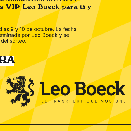
automáticamente en el
stes de envío incluidos en el precio, para pedidos de más
s VIP Leo Boeck para ti y
Tu carrito está vacío.
días 9 y 10 de octubre. La fecha
erminada por Leo Boeck y se
Return to shop
 del sorteo.
RA
MENÚ
COMPRA
Esencia
Tienda
Productos
Carrito
Bocadillos
Mi cuenta
elona Spain
Restauración
Blog