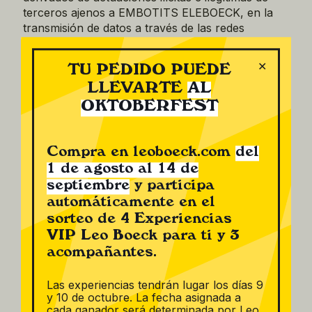
terceros ajenos a EMBOTITS ELEBOECK, en la
transmisión de datos a través de las redes
telemáticas.
✕
Contenidos sitio web y enlaces a terceros.
TU PEDIDO PUEDE
LLEVARTE
AL
La información contenida en el espacio web
OKTOBERFEST
puede no estar actualizada en todo momento,
en cuyo caso EMBOTITS ELEBOECK, no será
responsable de los posibles daños derivados de
Compra en leoboeck.com
del
un uso externo y/o por terceros de la
1 de agosto al 14 de
información facilitada.
septiembre
y participa
EMBOTITS ELEBOECK, se reserva el derecho a
automáticamente en el
poder suspender temporalmente la accesibilidad
sorteo de 4 Experiencias
al sitio web cuando sea necesario, sin necesidad
VIP Leo Boeck para ti y 3
de previo aviso y así poder realizar las
acompañantes.
actuaciones de mantenimiento y actualización
necesarias.
Las experiencias tendrán lugar los días 9
y 10 de octubre. La fecha asignada a
www.leoboeck.com, puede contener enlaces y/o
cada ganador será determinada por Leo