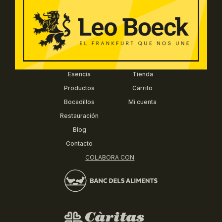
+93 575 1153 |
info@leoboeck.com
Síguenos:
MENÚ
COMPRA
Esencia
Tienda
Productos
Carrito
Bocadillos
Mi cuenta
Restauración
Blog
Contacto
COLABORA CON