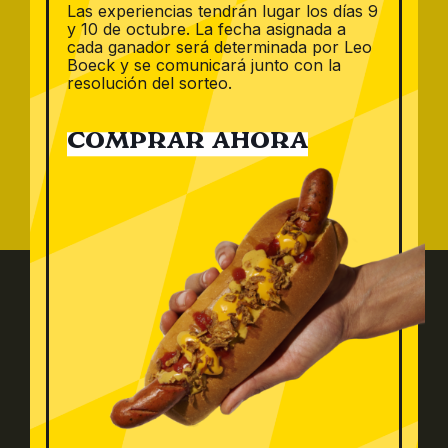
Las experiencias tendrán lugar los días 9
Salchichas Frescas
y 10 de octubre. La fecha asignada a
cada ganador será determinada por Leo
Pulled Pork y bacon
Boeck y se comunicará junto con la
resolución del sorteo.
Salsas
COMPRAR AHORA
No products were found
matching your selection.
Carrer del Mig, 19 08110 Montcada i Reixac Barcelona Spain