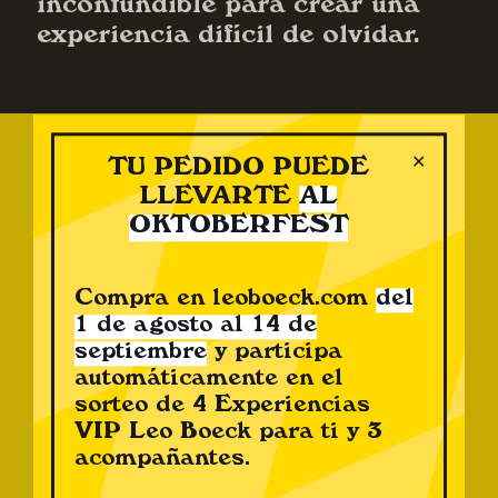
inconfundible para crear una
experiencia difícil de olvidar.
✕
TU PEDIDO PUEDE
LLEVARTE
AL
OKTOBERFEST
Buscar productos
Compra en leoboeck.com
del
1 de agosto al 14 de
septiembre
y participa
automáticamente en el
sorteo de 4 Experiencias
Categorías
VIP Leo Boeck para ti y 3
acompañantes.
Salchichas