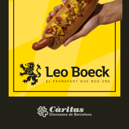
MENÚ
COMPRA
Esencia
Tienda
Productos
Carrito
Bocadillos
Mi cuenta
Restauración
Blog
Contacto
COLABORA CON