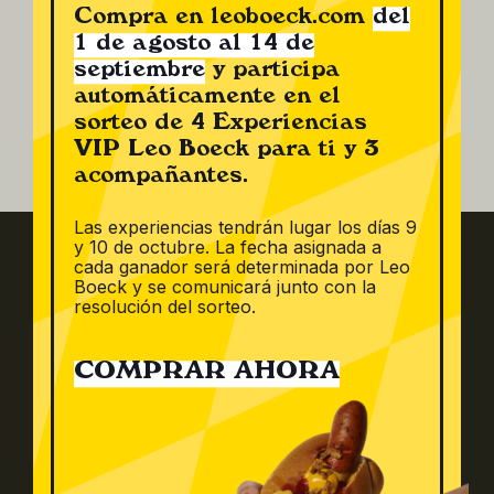
Compra en leoboeck.com
del
1 de agosto al 14 de
septiembre
y participa
automáticamente en el
sorteo de 4 Experiencias
VIP Leo Boeck para ti y 3
acompañantes.
Las experiencias tendrán lugar los días 9
y 10 de octubre. La fecha asignada a
cada ganador será determinada por Leo
Boeck y se comunicará junto con la
resolución del sorteo.
COMPRAR AHORA
Carrer del Mig, 19 08110 Montcada i Reixac Barcelona Spain
+93 575 1153 |
info@leoboeck.com
Síguenos: