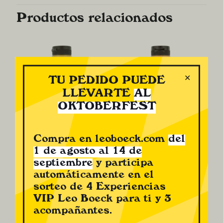
Productos relacionados
✕
TU PEDIDO PUEDE
LLEVARTE
AL
OKTOBERFEST
Salsa de
Salsa
Compra en leoboeck.com
del
Mostaza
Brava
1 de agosto al 14 de
3,80
€
4,84
€
septiembre
y participa
automáticamente en el
sorteo de 4 Experiencias
VIP Leo Boeck para ti y 3
acompañantes.