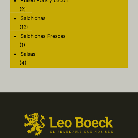
Pulled Pork y bacon
(2)
Salchichas
(12)
Salchichas Frescas
(1)
Salsas
(4)