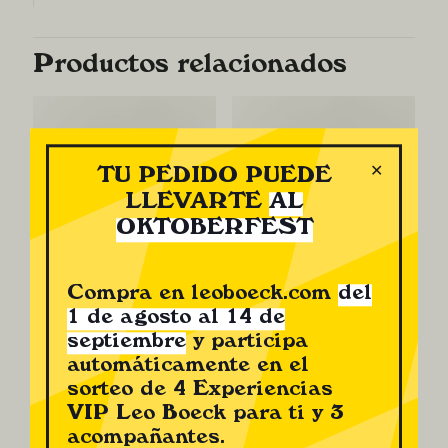
Productos relacionados
✕
TU PEDIDO PUEDE
LLEVARTE
AL
OKTOBERFEST
Compra en leoboeck.com
del
Salchicha
Butifarra del
1 de agosto al 14 de
Tirolesa
Perol
septiembre
y participa
4,38
€
4,03
€
automáticamente en el
sorteo de 4 Experiencias
VIP Leo Boeck para ti y 3
acompañantes.