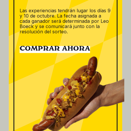
Las experiencias tendrán lugar los días 9
y 10 de octubre. La fecha asignada a
cada ganador será determinada por Leo
Boeck y se comunicará junto con la
resolución del sorteo.
COMPRAR AHORA
Salchicha de
Frankfurt (2u)
2,46
€
Buscar productos