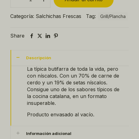
de
Rovellons
quantity
Categoría:
Salchichas Frescas
Tag:
Grill/Plancha
Share
Descripción
La típica butifarra de toda la vida, pero
con níscalos. Con un 70% de carne de
cerdo y un 19% de setas níscalos.
Consigue uno de los sabores típicos de
la cocina catalana, en un formato
insuperable.
Producto envasado al vacío.
Información adicional