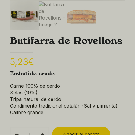
Butifarra de Rovellons
5,23
€
Embutido crudo
Carne 100% de cerdo
Setas (19%)
Tripa natural de cerdo
Condimento tradicional catalán (Sal y pimienta)
Calibre grande
Butifarra
Añadir al carrito