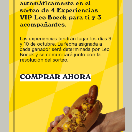
automáticamente en el
sorteo de 4 Experiencias
Salchicha
Salchicha
VIP Leo Boeck para ti y 3
Pikantwurst
Tirolesa
acompañantes.
3,08
€
4,38
€
Las experiencias tendrán lugar los días 9
y 10 de octubre. La fecha asignada a
cada ganador será determinada por Leo
Boeck y se comunicará junto con la
resolución del sorteo.
COMPRAR AHORA
Butifarra de
Rovellons
5,23
€