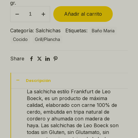
gr.
Salchicha
Añadir al carrito
de
Frankfurt
(4u)
Categoría:
Salchichas
Etiquetas:
Baño Maria
quantity
Cocido
Grill/Plancha
Share
Descripción
La salchicha estilo Frankfurt de Leo
Boeck, es un producto de máxima
calidad, elaborado con carne 100% de
cerdo, embutida en tripa natural de
cordero y ahumada con madera de
haya. Las salchichas de Leo Boeck son
todas sin Gluten, sin Glutamato, sin